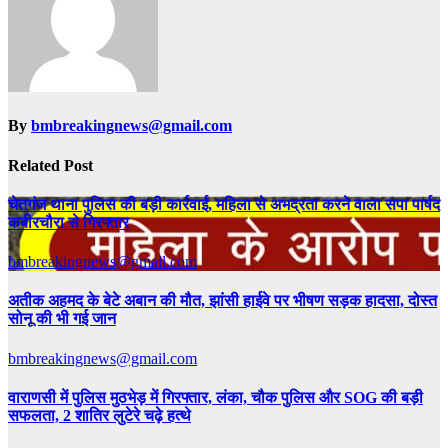
By
bmbreakingnews@gmail.com
Related Post
चेतगंज थाना पुलिस की बड़ी कार्रवाई, महिला से अभद्रता करने वाला सपा पार्षद
कबीरचौरा से गिरफ्तार
bmbreakingnews@gmail.com
अतीक अहमद के बेटे अबान की मौत, झांसी हाईवे पर भीषण सड़क हादसा, दोस्त
सोनू की भी गई जान
bmbreakingnews@gmail.com
वाराणसी में पुलिस मुठभेड़ में गिरफ्तार, लंका, चौक पुलिस और SOG की बड़ी
सफलता, 2 शातिर लुटेरे चढ़े हत्थे