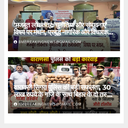
‘मजबूत लोकतंत्र: चुनौतियां और संभावनाएं’
विषय पर मंथन, प्रबुद्ध नागरिक और विचारक
हुए सम्मानित
BMBREAKINGNEWS@GMAIL.COM
वाराणसी सिगरा पुलिस की बड़ी सफलता, 30
लाख रुपये के गांजे के साथ बिहार के दो तस्कर
गिरफ्तार
BMBREAKINGNEWS@GMAIL.COM