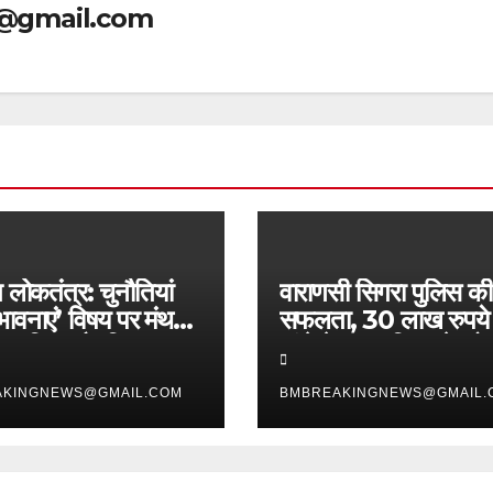
@gmail.com
 लोकतंत्र: चुनौतियां
वाराणसी सिगरा पुलिस की
ावनाएं’ विषय पर मंथन,
सफलता, 30 लाख रुपये 
्ध नागरिक और विचारक हुए
गांजे के साथ बिहार के दो
ित
तस्कर गिरफ्तार
AKINGNEWS@GMAIL.COM
BMBREAKINGNEWS@GMAIL.