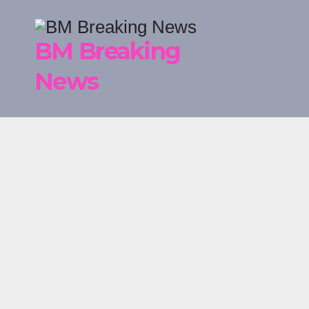
Skip
to
BM Breaking
content
News