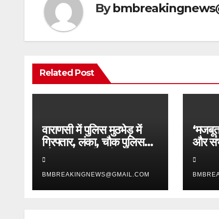
By
bmbreakingnews
Related Post
वाराणसी में पुलिस मुठभेड़ में
‘मजबूत
गिरफ्तार, लंका, चौक पुलिस
और संभ
और SOG की बड़ी सफलता,
प्रबुद
2 शातिर लुटेरे चढ़े हत्थे
सम्मान
BMBREAKINGNEWS@GMAIL.COM
BMBRE