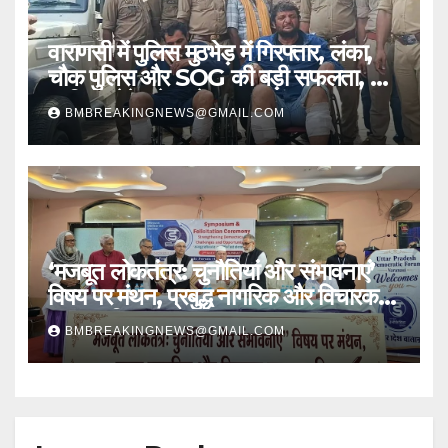
वाराणसी में पुलिस मुठभेड़ में गिरफ्तार, लंका,
चौक पुलिस और SOG की बड़ी सफलता, 2
शातिर लुटेरे चढ़े हत्थे
BMBREAKINGNEWS@GMAIL.COM
‘मजबूत लोकतंत्र: चुनौतियां और संभावनाएं’
विषय पर मंथन, प्रबुद्ध नागरिक और विचारक
हुए सम्मानित
BMBREAKINGNEWS@GMAIL.COM