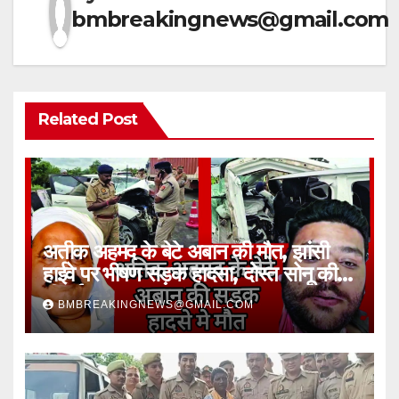
bmbreakingnews@gmail.com
Related Post
अतीक अहमद के बेटे अबान की मौत, झांसी
हाईवे पर भीषण सड़क हादसा, दोस्त सोनू की
भी गई जान
BMBREAKINGNEWS@GMAIL.COM