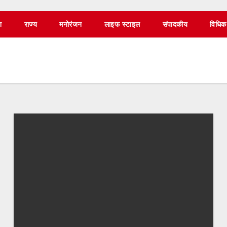
श
राज्य
मनोरंजन
लाइफ स्टाइल
संपादकीय
विधिक