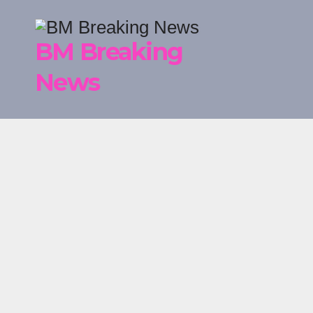
Skip
to
BM Breaking
content
News