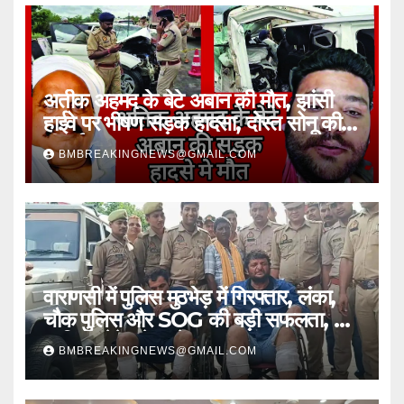
अतीक अहमद के बेटे अबान की मौत, झांसी
हाईवे पर भीषण सड़क हादसा, दोस्त सोनू की
भी गई जान
BMBREAKINGNEWS@GMAIL.COM
वाराणसी में पुलिस मुठभेड़ में गिरफ्तार, लंका,
चौक पुलिस और SOG की बड़ी सफलता, 2
शातिर लुटेरे चढ़े हत्थे
BMBREAKINGNEWS@GMAIL.COM