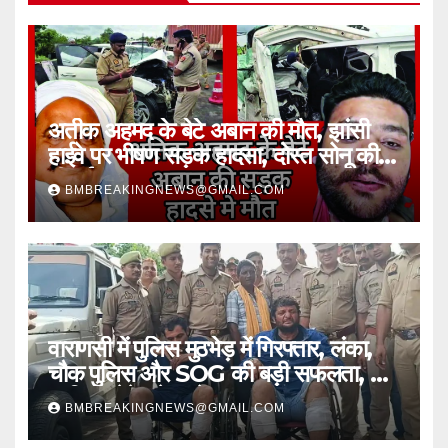
अतीक अहमद के बेटे अबान की मौत, झांसी
हाईवे पर भीषण सड़क हादसा, दोस्त सोनू की
भी गई जान
BMBREAKINGNEWS@GMAIL.COM
वाराणसी में पुलिस मुठभेड़ में गिरफ्तार, लंका,
चौक पुलिस और SOG की बड़ी सफलता, 2
शातिर लुटेरे चढ़े हत्थे
BMBREAKINGNEWS@GMAIL.COM