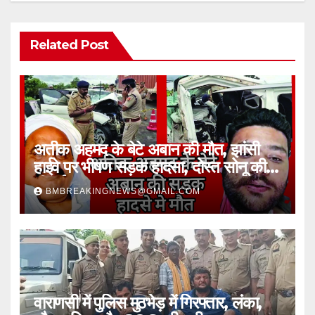
Related Post
अतीक अहमद के बेटे अबान की मौत, झांसी
हाईवे पर भीषण सड़क हादसा, दोस्त सोनू की
भी गई जान
BMBREAKINGNEWS@GMAIL.COM
वाराणसी में पुलिस मुठभेड़ में गिरफ्तार, लंका,