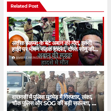
Related Post
अतीक अहमद के बेटे अबान की मौत, झांसी
हाईवे पर भीषण सड़क हादसा, दोस्त सोनू की
भी गई जान
BMBREAKINGNEWS@GMAIL.COM
वाराणसी में पुलिस मुठभेड़ में गिरफ्तार, लंका,
चौक पुलिस और SOG की बड़ी सफलता, 2
शातिर लुटेरे चढ़े हत्थे