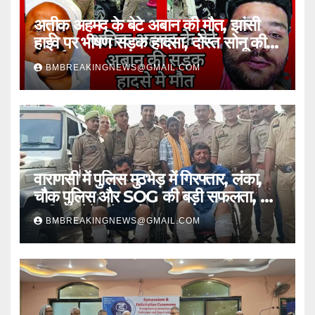
अतीक अहमद के बेटे अबान की मौत, झांसी
हाईवे पर भीषण सड़क हादसा, दोस्त सोनू की
भी गई जान
BMBREAKINGNEWS@GMAIL.COM
वाराणसी में पुलिस मुठभेड़ में गिरफ्तार, लंका,
चौक पुलिस और SOG की बड़ी सफलता, 2
शातिर लुटेरे चढ़े हत्थे
BMBREAKINGNEWS@GMAIL.COM