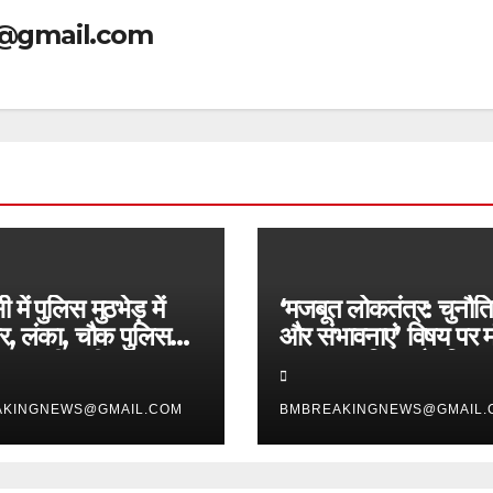
@gmail.com
 में पुलिस मुठभेड़ में
‘मजबूत लोकतंत्र: चुनौति
ार, लंका, चौक पुलिस
और संभावनाएं’ विषय पर 
G की बड़ी सफलता,
प्रबुद्ध नागरिक और विचा
 लुटेरे चढ़े हत्थे
सम्मानित
AKINGNEWS@GMAIL.COM
BMBREAKINGNEWS@GMAIL.