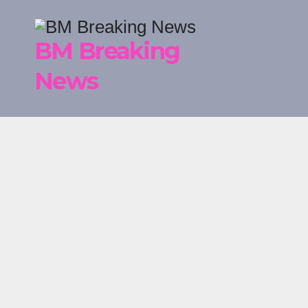
Skip
to
BM Breaking
content
News