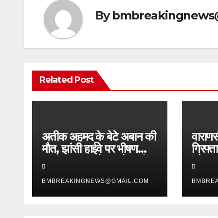
By
bmbreakingnews
Related Post
अतीक अहमद के बेटे अबान की
वाराणसी
मौत, झांसी हाईवे पर भीषण
गिरफ्त
सड़क हादसा, दोस्त सोनू की
और SO
भी गई जान
2 शातिर
BMBREAKINGNEWS@GMAIL.COM
BMBRE