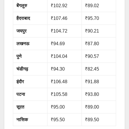
बेंगलुरु
₹102.92
₹89.02
हैदराबाद
₹107.46
₹95.70
जयपुर
₹104.72
₹90.21
लखनऊ
₹94.69
₹87.80
पुणे
₹104.04
₹90.57
चंडीगढ़
₹94.30
₹82.45
इंदौर
₹106.48
₹91.88
पटना
₹105.58
₹93.80
सूरत
₹95.00
₹89.00
नासिक
₹95.50
₹89.50