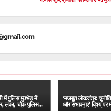
सत्यापन शुरू, प्रभावितों को मिलेगा उचित मु
@gmail.com
 में पुलिस मुठभेड़ में
‘मजबूत लोकतंत्र: चुनौति
ार, लंका, चौक पुलिस
और संभावनाएं’ विषय पर 
G की बड़ी सफलता,
प्रबुद्ध नागरिक और विचा