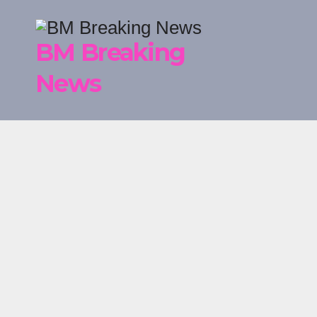
Skip
to
BM Breaking
content
News