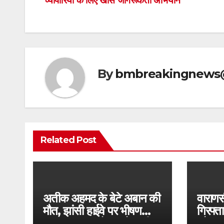
व्यापारियों के लिए खास जागरूकता अभियान
navigation
By
bmbreakingnews
Related Post
अतीक अहमद के बेटे अबान की
वाराणसी
मौत, झांसी हाईवे पर भीषण
गिरफ्त
सड़क हादसा, दोस्त सोनू की
और SO