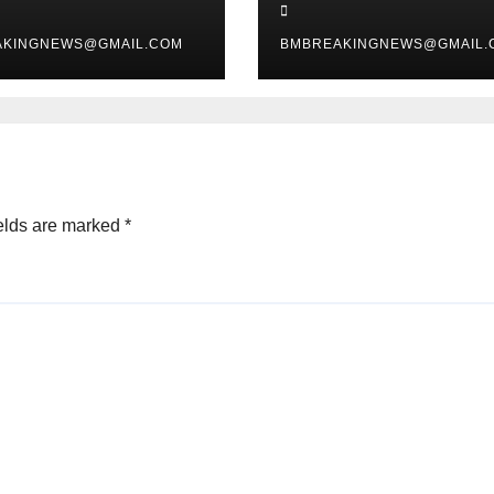
 लुटेरे चढ़े हत्थे
सम्मानित
AKINGNEWS@GMAIL.COM
BMBREAKINGNEWS@GMAIL.
elds are marked
*