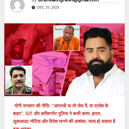
By
bmbreakingnews@gmail.com
DEC 25, 2025
योगी सरकार की नीति: “अपराधी या तो जेल में, या प्रदेश के
बाहर”
,
SIT और कमिश्नरेट पुलिस ने कसी कमर
,
इनाम,
लुकआउट नोटिस और विदेश भागने की आशंका
,
जल्द हो सकता है