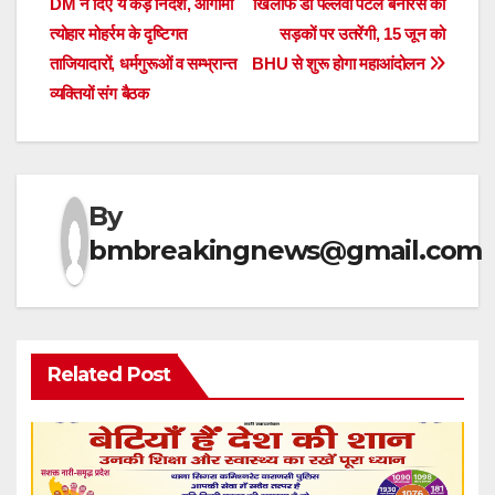
DM ने दिए ये कड़े निर्देश, आगामी
खिलाफ डॉ पल्लवी पटेल बनारस की
navigation
त्योहार मोहर्रम के दृष्टिगत
सड़कों पर उतरेंगी, 15 जून को
ताजियादारों, धर्मगुरूओं व सम्भ्रान्त
BHU से शुरू होगा महाआंदोलन
व्यक्तियों संग बैठक
By
bmbreakingnews@gmail.com
Related Post