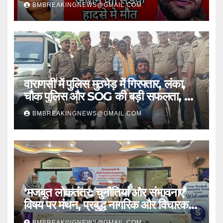
भी गई जान
BMBREAKINGNEWS@GMAIL.COM
वाराणसी में पुलिस मुठभेड़ में गिरफ्तार, लंका,
चौक पुलिस और SOG की बड़ी सफलता, 2
शातिर लुटेरे चढ़े हत्थे
BMBREAKINGNEWS@GMAIL.COM
‘मजबूत लोकतंत्र: चुनौतियां और संभावनाएं’
विषय पर मंथन, प्रबुद्ध नागरिक और विचारक
हुए सम्मानित
BMBREAKINGNEWS@GMAIL.COM