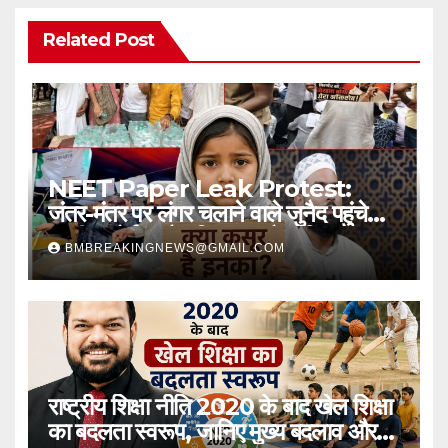
Related Post
NEET Paper Leak Protest:
जंतर-मंतर पर लंगर चलाने वाले जुनैद पहुंचे
सुप्रीम कोर्ट, अवैध हिरासत और पुलिस
BMBREAKINGNEWS@GMAIL.COM
उत्पीड़न का लगाया आरोप
राष्ट्रीय शिक्षा नीति 2020 के बाद खेल शिक्षा
का बदलता स्वरूप, जानिए मुख्य बदलाव और