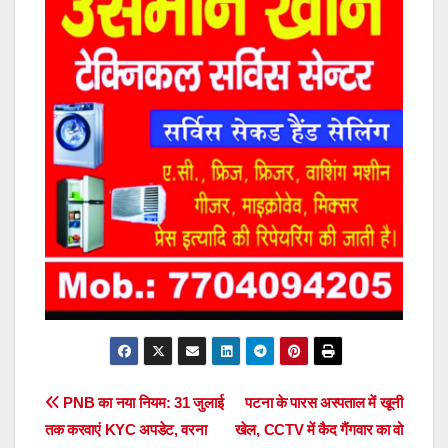
Post
PNB का नया नियम: 31 जुलाई
पटना के पारस अस्पताल में खूनी
तक करवाएं KYC अपडेट, वरना
खेल, CCTV में कैद गैंगवार का वो