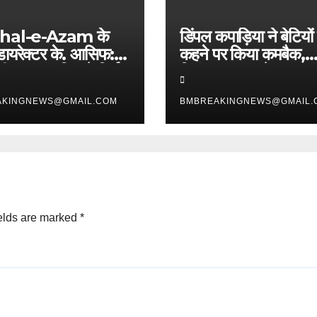
al-e-Azam के
डिंपल कपाड़िया ने बेटियों
डायरेक्टर के. आसिफ:
कहने पर किया कमबैक,
्दी फनकार जिसने सिर्फ
ट्विंकल खन्ना ने पूछा था
्म से रच दिया इतिहास
कड़वा सवाल, ‘पैसे चाहिए
AKINGNEWS@GMAIL.COM
BMBREAKINGNEWS@GMAIL.
काम पर जाओ’
elds are marked
*