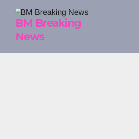
Skip
to
BM Breaking
content
News