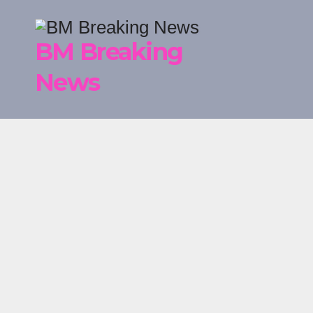
Skip
to
BM Breaking
content
News