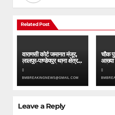
Related Post
वाराणसी कोर्ट जमानत मंजूर,
चौक पु
लालपुर-पाण्डेयपुर थाना क्षेत्र
आख्या 
के मारपीट मामले में दो आरोपियों
आदेश, 
को मिली राहत
ठाकुर म
BMBREAKINGNEWS@GMAIL.COM
BMBRE
रुख
Leave a Reply