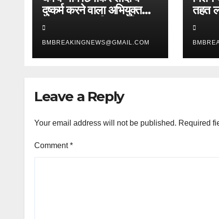
दुष्कर्म करने वाला अभियुक्त
तहत लड
गिरफ्तार, थाना सिगरा पुलिस
सूचना 
को मिली बड़ी सफलता
टीम द्व
BMBREAKINGNEWS@GMAIL.COM
BMBRE
हुए त
गिरफ्त
Leave a Reply
Your email address will not be published.
Required fi
Comment
*