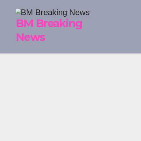
Skip
to
BM Breaking
content
News