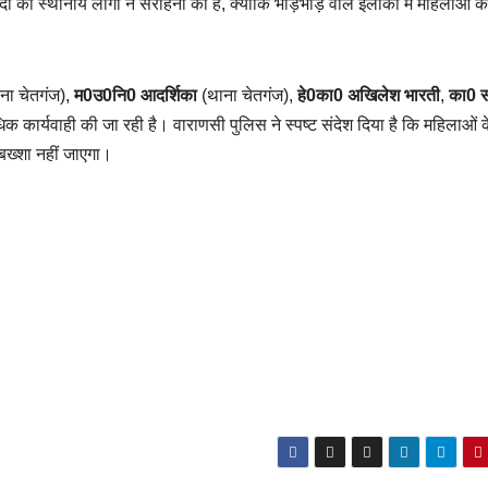
ी की स्थानीय लोगों ने सराहना की है, क्योंकि भीड़भाड़ वाले इलाकों में महिलाओं क
ना चेतगंज),
म0उ0नि0 आदर्शिका
(थाना चेतगंज),
हे0का0 अखिलेश भारती
,
का0 
धिक कार्यवाही की जा रही है। वाराणसी पुलिस ने स्पष्ट संदेश दिया है कि महिलाओं 
बख्शा नहीं जाएगा।