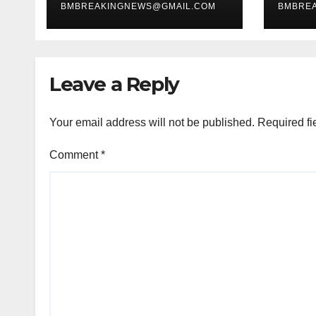
BMBREAKINGNEWS@GMAIL.COM
BMBRE
हुए त
गिरफ्त
Leave a Reply
Your email address will not be published.
Required fi
Comment
*