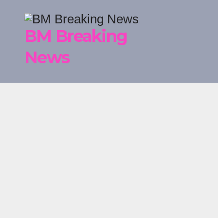
Skip
to
BM Breaking
content
News