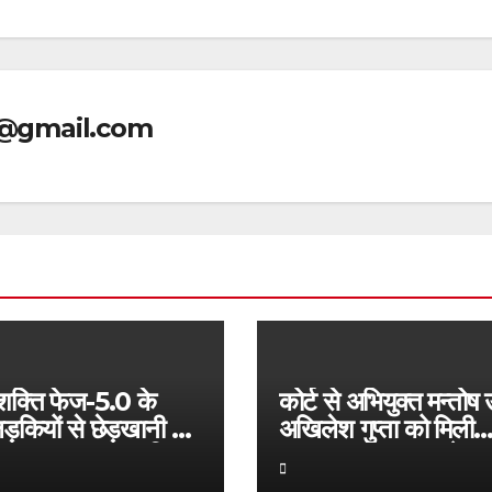
@gmail.com
शक्ति फेज-5.0 के
कोर्ट से अभियुक्त मन्तोष 
़कियों से छेड़खानी की
अखिलेश गुप्ता को मिली
पर थाना फूलपुर पुलिस
जमानत, लालपुर पाण्डेयपु
ारा त्वरित कार्यवाही करते
के मामले में मिली राहत