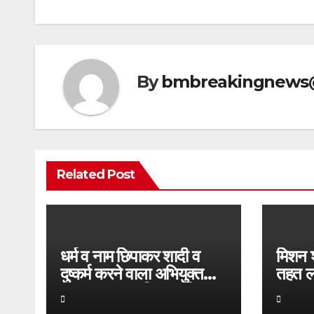
By
bmbreakingnews
Related Post
धर्म व नाम छिपाकर शादी व
मिशन 
दुष्कर्म करने वाला अभियुक्त
तहत लड
गिरफ्तार, थाना सिगरा पुलिस
सूचना 
को मिली बड़ी सफलता
टीम द्व