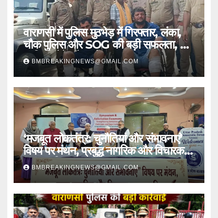
वाराणसी में पुलिस मुठभेड़ में गिरफ्तार, लंका,
चौक पुलिस और SOG की बड़ी सफलता, 2
शातिर लुटेरे चढ़े हत्थे
BMBREAKINGNEWS@GMAIL.COM
‘मजबूत लोकतंत्र: चुनौतियां और संभावनाएं’
विषय पर मंथन, प्रबुद्ध नागरिक और विचारक
हुए सम्मानित
BMBREAKINGNEWS@GMAIL.COM