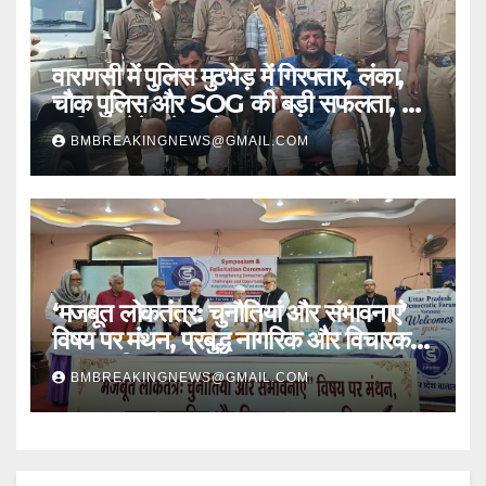
वाराणसी में पुलिस मुठभेड़ में गिरफ्तार, लंका,
चौक पुलिस और SOG की बड़ी सफलता, 2
शातिर लुटेरे चढ़े हत्थे
BMBREAKINGNEWS@GMAIL.COM
‘मजबूत लोकतंत्र: चुनौतियां और संभावनाएं’
विषय पर मंथन, प्रबुद्ध नागरिक और विचारक
हुए सम्मानित
BMBREAKINGNEWS@GMAIL.COM