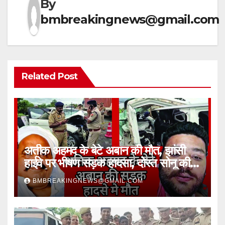
By
bmbreakingnews@gmail.com
Related Post
अतीक अहमद के बेटे अबान की मौत, झांसी
हाईवे पर भीषण सड़क हादसा, दोस्त सोनू की
भी गई जान
BMBREAKINGNEWS@GMAIL.COM