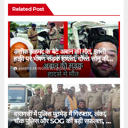
Related Post
अतीक अहमद के बेटे अबान की मौत, झांसी
हाईवे पर भीषण सड़क हादसा, दोस्त सोनू की
भी गई जान
BMBREAKINGNEWS@GMAIL.COM
वाराणसी में पुलिस मुठभेड़ में गिरफ्तार, लंका,
चौक पुलिस और SOG की बड़ी सफलता, 2