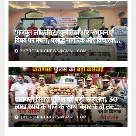
‘मजबूत लोकतंत्र: चुनौतियां और संभावनाएं’
विषय पर मंथन, प्रबुद्ध नागरिक और विचारक
हुए सम्मानित
BMBREAKINGNEWS@GMAIL.COM
वाराणसी सिगरा पुलिस की बड़ी सफलता, 30
लाख रुपये के गांजे के साथ बिहार के दो तस्कर
गिरफ्तार
BMBREAKINGNEWS@GMAIL.COM