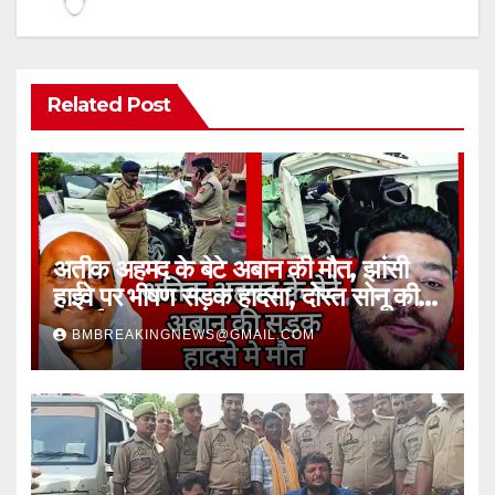
Related Post
अतीक अहमद के बेटे अबान की मौत, झांसी
हाईवे पर भीषण सड़क हादसा, दोस्त सोनू की
भी गई जान
BMBREAKINGNEWS@GMAIL.COM