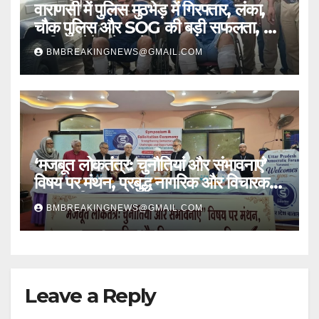
वाराणसी में पुलिस मुठभेड़ में गिरफ्तार, लंका,
चौक पुलिस और SOG की बड़ी सफलता, 2
शातिर लुटेरे चढ़े हत्थे
BMBREAKINGNEWS@GMAIL.COM
‘मजबूत लोकतंत्र: चुनौतियां और संभावनाएं’
विषय पर मंथन, प्रबुद्ध नागरिक और विचारक
हुए सम्मानित
BMBREAKINGNEWS@GMAIL.COM
Leave a Reply