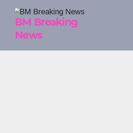
Skip
to
BM Breaking
content
News