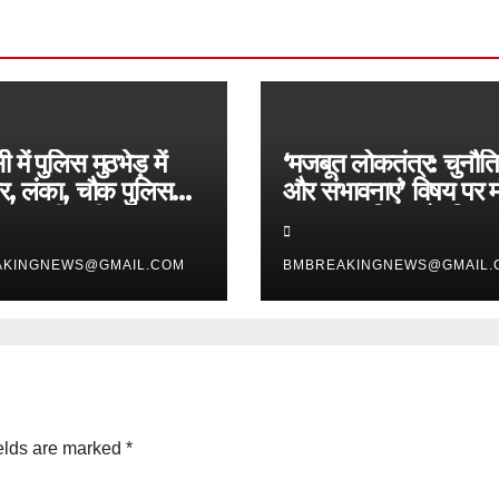
 में पुलिस मुठभेड़ में
‘मजबूत लोकतंत्र: चुनौति
ार, लंका, चौक पुलिस
और संभावनाएं’ विषय पर 
G की बड़ी सफलता,
प्रबुद्ध नागरिक और विचा
 लुटेरे चढ़े हत्थे
सम्मानित
AKINGNEWS@GMAIL.COM
BMBREAKINGNEWS@GMAIL.
elds are marked
*